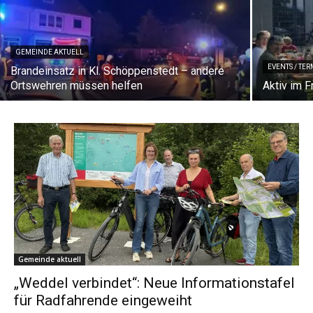
GEMEINDE AKTUELL
EVENTS / TE
Brandeinsatz in Kl. Schöppenstedt – andere
Ortswehren müssen helfen
Aktiv im 
Gemeinde aktuell
„Weddel verbindet“: Neue Informationstafel
für Radfahrende eingeweiht