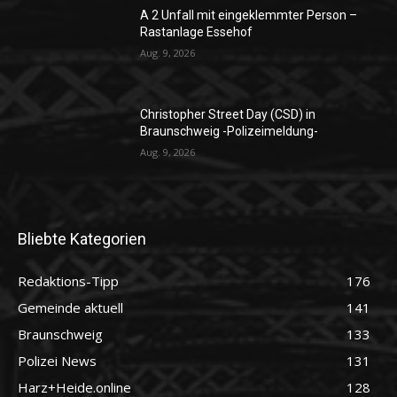
A 2 Unfall mit eingeklemmter Person –
Rastanlage Essehof
Aug. 9, 2026
Christopher Street Day (CSD) in
Braunschweig -Polizeimeldung-
Aug. 9, 2026
Bliebte Kategorien
Redaktions-Tipp
176
Gemeinde aktuell
141
Braunschweig
133
Polizei News
131
Harz+Heide.online
128