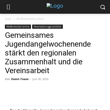
Start
Wolfenbüttel.online
Wolfenbüttel.online
Veranstaltungsrückblick
Gemeinsames
Jugendangelwochenende
stärkt den regionalen
Zusammenhalt und die
Vereinsarbeit
Von
Event-Team
-
Juni 30, 2026