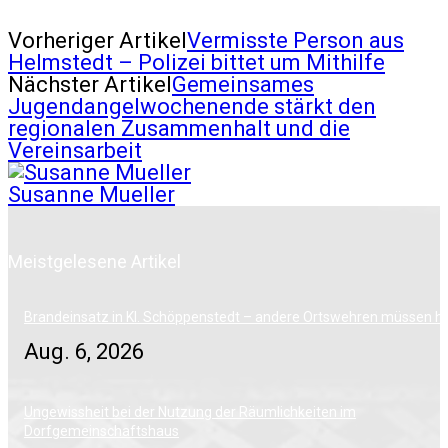
Vorheriger Artikel
Vermisste Person aus
Helmstedt – Polizei bittet um Mithilfe
Nächster Artikel
Gemeinsames
Jugendangelwochenende stärkt den
regionalen Zusammenhalt und die
Vereinsarbeit
Susanne Mueller
Meistgelesene Artikel
Brandeinsatz in Kl. Schöppenstedt – andere Ortswehren müssen h
Aug. 6, 2026
Ungewissheit bei der Nutzung der Räumlichkeiten im
Dorfgemeinschaftshaus