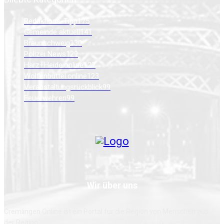
Redaktions-Tipp
175
Gemeinde aktuell
141
Braunschweig
130
Polizei News
129
Harz+Heide.online
127
Wolfenbüttel.online
123
Veranstaltungsrückblick
99
Feuerwehren
99
Wir über uns
Cremlingen Online ist ein Portal für die Region von Menschen aus
der Region