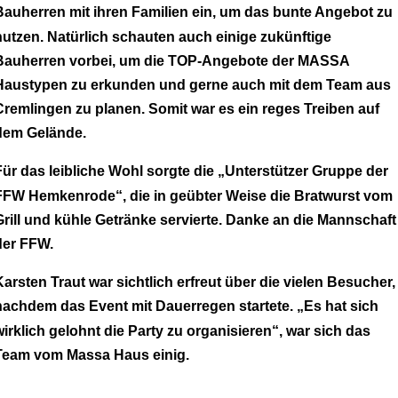
Bauherren mit
ihren
Familie
n
ein, um das bunte Angebot zu
nutzen. Natürlich schauten auch einige zukünftige
Bauherren
vorbei
, um die TOP-Angebote der MASSA
Haustypen zu erkunden und gerne auch mit dem Team aus
Cremlingen zu planen. Somit war es ein reges Treiben auf
dem Gelände.
Für das leibliche Wohl sorg
t
e die „Unterstützer Gruppe der
FFW Hemkenrode“, die in geübter
W
eise die Bratwurst vom
Grill und kühle Getränke servierte. Danke an die Mannschaft
der FFW.
Karsten Traut war sichtlich erfreut über die vielen Besucher,
nachdem das Event mit
D
auerregen
startete. „Es hat sich
wirklich gelohnt die Party zu organisieren“, war sich das
Team vom Massa Haus einig.