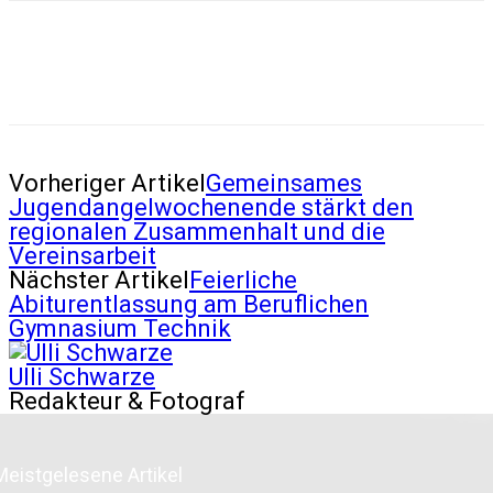
Vorheriger Artikel
Gemeinsames
Jugendangelwochenende stärkt den
regionalen Zusammenhalt und die
Vereinsarbeit
Nächster Artikel
Feierliche
Abiturentlassung am Beruflichen
Gymnasium Technik
Ulli Schwarze
Redakteur & Fotograf
Meistgelesene Artikel