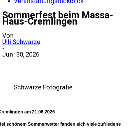
Veranstaltungsrückblick
Sommerfest beim Massa-
Haus-Cremlingen
Von
Ulli Schwarze
-
Juni 30, 2026
Schwarze Fotografie
Cremlingen am 21.06.2026
Bei schönem Sommerwetter f
a
nden sich viele zufriedene