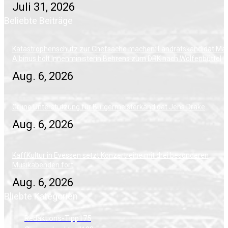
Juli 31, 2026
Beliebte Beiträge
Katastrophenschutz zur Chefsache machen: Landratskandidat Mar
Albinus holt Innenministerin Behrens zum DRK nach Wolfenbüttel
Aug. 6, 2026
Grüne Unterstützung für Bürgermeisterkandidat Jens Drake
Aug. 6, 2026
KaffKultur in Evessen setzt Konzertreihe mit drei besonderen
Musikabenden fort
Aug. 6, 2026
Bliebte Kategorien
Redaktions-Tipp
175