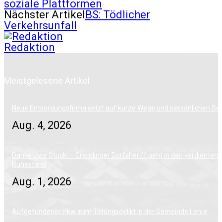
soziale Plattformen
Nächster Artikel
BS: Tödlicher
Verkehrsunfall
Redaktion
Meistgelesene Artikel
Neue Entsorgungsfirma setzt auf kurze Wege und persönlichen Ser
Aug. 4, 2026
Danke Uwe Stucki – Cremlinger Dorfsheriff geht in den verdienten
Ruhestand
Aug. 1, 2026
Aufgefundener Pkw zum Tötungsdelikt in der Gemeinde Lehre