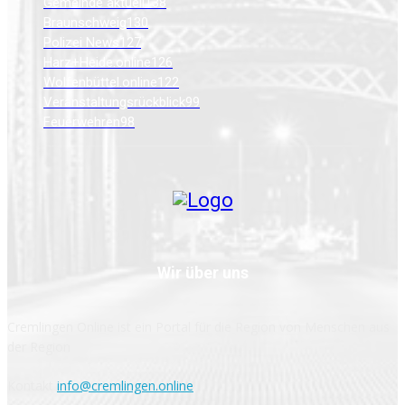
Gemeinde aktuell
138
Braunschweig
130
Polizei News
127
Harz+Heide.online
126
Wolfenbüttel.online
122
Veranstaltungsrückblick
99
Feuerwehren
98
Wir über uns
Cremlingen Online ist ein Portal für die Region von Menschen aus
der Region
Kontakt
info@cremlingen.online