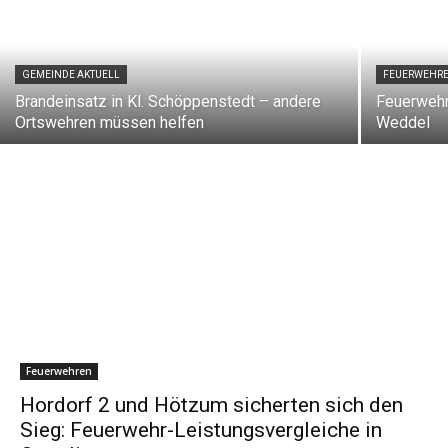
GEMEINDE AKTUELL
FEUERWEHR
Brandeinsatz in Kl. Schöppenstedt – andere
Feuerwehr
Ortswehren müssen helfen
Weddel
Feuerwehren
Hordorf 2 und Hötzum sicherten sich den
Sieg: Feuerwehr-Leistungsvergleiche in