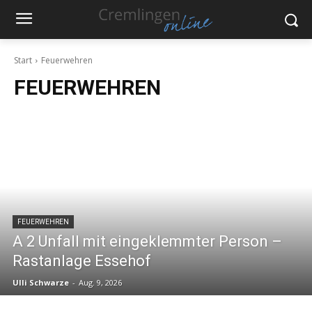
Start
Feuerwehren
FEUERWEHREN
FEUERWEHREN
A 2 Unfall mit eingeklemmter Person –
Rastanlage Essehof
Ulli Schwarze
-
Aug. 9, 2026