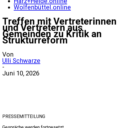
Harz+Heide.online
Wolfenbüttel.online
Treffen mit Vertreterinnen
und Vertretern aus
Gemeinden zu Kritik an
Strukturreform
Von
Ulli Schwarze
-
Juni 10, 2026
PRESSEMITTEILUNG
Gespräche werden fortgesetzt