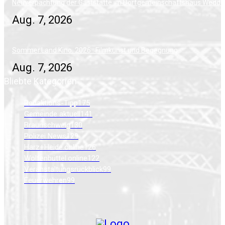
Neuverpachtung der Gaststätte im Dorfgemeinschaftshaus Wedde
Aug. 7, 2026
Sommer.Land.Kino. 2026 : Filmkunst und Begegnung
Aug. 7, 2026
Bliebte Kategorien
Redaktions-Tipp
175
Gemeinde aktuell
141
Braunschweig
130
Polizei News
129
Harz+Heide.online
126
Wolfenbüttel.online
122
Veranstaltungsrückblick
99
Feuerwehren
99