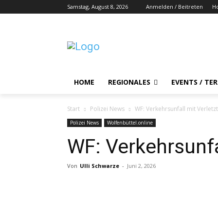
Samstag, August 8, 2026
Anmelden / Beitreten
H
HOME
REGIONALES
EVENTS / TE
Start
Polizei News
WF: Verkehrsunfall mit Verletz
Polizei News
Wolfenbüttel.online
WF: Verkehrsunfa
Von
Ulli Schwarze
-
Juni 2, 2026