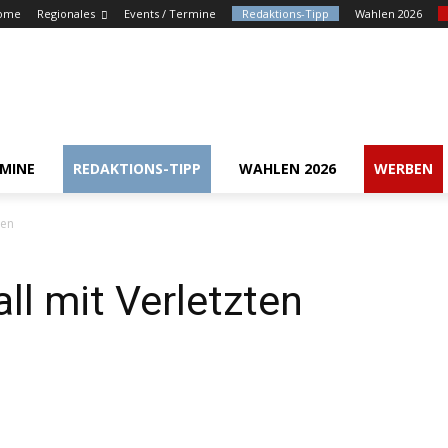
ome
Regionales
Events / Termine
Redaktions-Tipp
Wahlen 2026
RMINE
REDAKTIONS-TIPP
WAHLEN 2026
WERBEN
ten
ll mit Verletzten