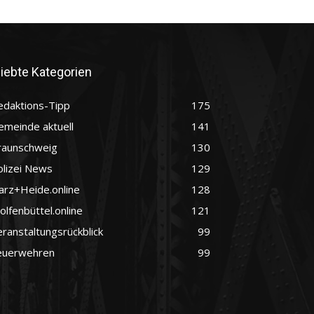
liebte Kategorien
edaktions-Tipp
175
emeinde aktuell
141
raunschweig
130
olizei News
129
arz+Heide.online
128
lfenbüttel.online
121
ranstaltungsrückblick
99
euerwehren
99