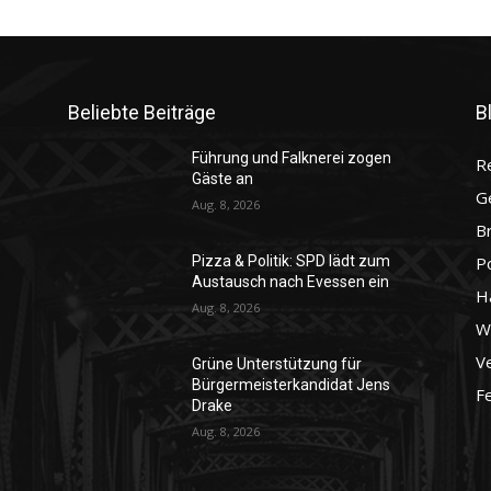
Beliebte Beiträge
B
Führung und Falknerei zogen
R
Gäste an
G
Aug. 8, 2026
B
P
Pizza & Politik: SPD lädt zum
Austausch nach Evessen ein
H
Aug. 8, 2026
Wo
Ve
Grüne Unterstützung für
Bürgermeisterkandidat Jens
F
Drake
Aug. 8, 2026