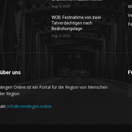
Wo
Aug. 6, 2026
Ve
WOB: Festnahme von zwei
Tatverdächtigen nach
F
Bedrohungslage
Aug. 6, 2026
 über uns
F
lingen Online ist ein Portal für die Region von Menschen
der Region
takt
info@cremlingen.online