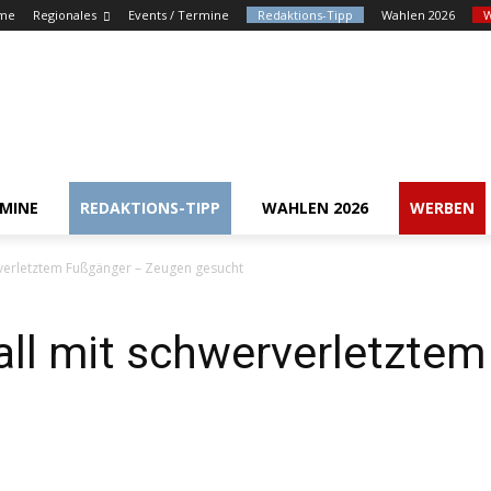
me
Regionales
Events / Termine
Redaktions-Tipp
Wahlen 2026
RMINE
REDAKTIONS-TIPP
WAHLEN 2026
WERBEN
rverletztem Fußgänger – Zeugen gesucht
all mit schwerverletzte