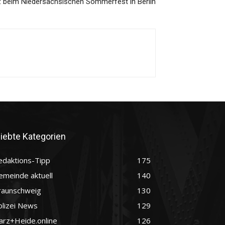
z beim Niedersächsischen Sommerfest in Berlin
liebte Kategorien
edaktions-Tipp
175
emeinde aktuell
140
raunschweig
130
olizei News
129
arz+Heide.online
126