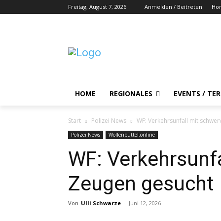
Freitag, August 7, 2026
Anmelden / Beitreten
Ho
HOME
REGIONALES
EVENTS / TE
Start
Polizei News
WF: Verkehrsunfall mit schwe
Polizei News
Wolfenbüttel.online
WF: Verkehrsunf
Zeugen gesucht
Von
Ulli Schwarze
-
Juni 12, 2026