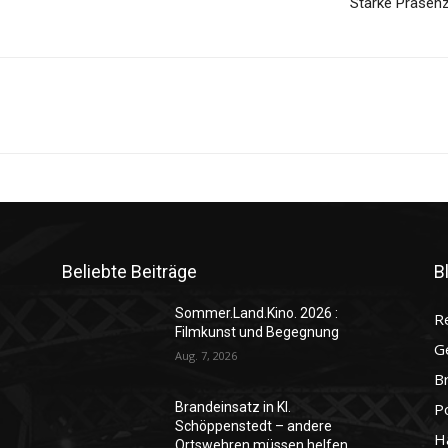
Starke Präsen
Beliebte Beiträge
B
Sommer.Land.Kino. 2026 :
R
Filmkunst und Begegnung
G
Aug. 7, 2026
B
P
Brandeinsatz in Kl.
Schöppenstedt – andere
H
Ortswehren müssen helfen