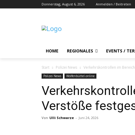
Donnerstag, August 6, 2026
Anmelden / Beitreten
HOME
REGIONALES
EVENTS / TE
Start
Polizei News
Verkehrskontrollen im Bereich 
Polizei News
Wolfenbüttel.online
Verkehrskontroll
Verstöße festges
Von
Ulli Schwarze
-
Juni 24, 2026