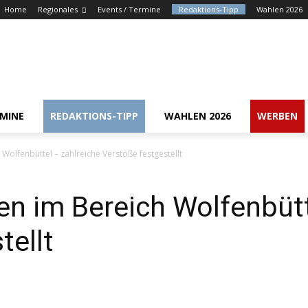
Home
Regionales
Events / Termine
Redaktions-Tipp
Wahlen 2026
RMINE
REDAKTIONS-TIPP
WAHLEN 2026
WERBEN
Wolfenbüttel – zahlreiche Verstöße festgestellt
en im Bereich Wolfenbütt
tellt