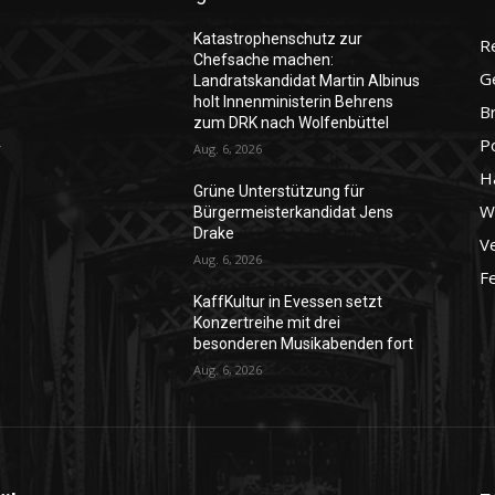
Katastrophenschutz zur
R
Chefsache machen:
G
Landratskandidat Martin Albinus
holt Innenministerin Behrens
B
zum DRK nach Wolfenbüttel
P
r
Aug. 6, 2026
H
Grüne Unterstützung für
Wo
Bürgermeisterkandidat Jens
Drake
Ve
Aug. 6, 2026
F
KaffKultur in Evessen setzt
Konzertreihe mit drei
besonderen Musikabenden fort
Aug. 6, 2026