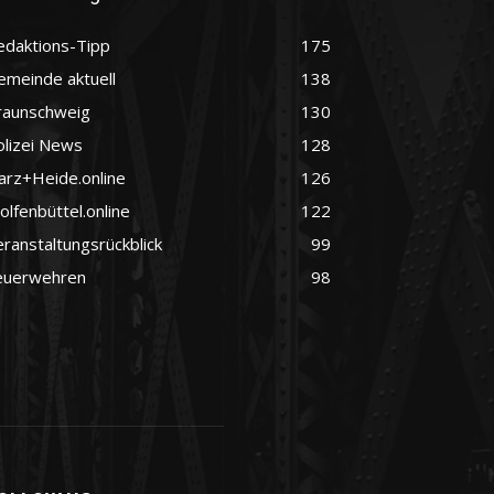
edaktions-Tipp
175
emeinde aktuell
138
raunschweig
130
olizei News
128
arz+Heide.online
126
lfenbüttel.online
122
ranstaltungsrückblick
99
euerwehren
98