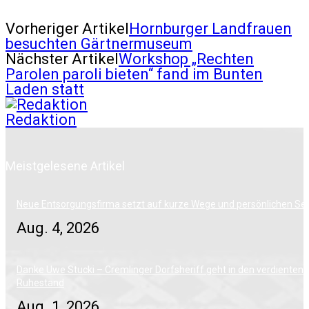
Vorheriger Artikel
Hornburger Landfrauen
besuchten Gärtnermuseum
Nächster Artikel
Workshop „Rechten
Parolen paroli bieten“ fand im Bunten
Laden statt
Redaktion
Meistgelesene Artikel
Neue Entsorgungsfirma setzt auf kurze Wege und persönlichen Ser
Aug. 4, 2026
Danke Uwe Stucki – Cremlinger Dorfsheriff geht in den verdienten
Ruhestand
Aug. 1, 2026