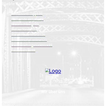
Bliebte Kategorien
Redaktions-Tipp
175
Gemeinde aktuell
138
Braunschweig
129
Polizei News
127
Harz+Heide.online
126
Wolfenbüttel.online
121
Veranstaltungsrückblick
99
Feuerwehren
98
Wir über uns
Cremlingen Online ist ein Portal für die Region von Menschen aus