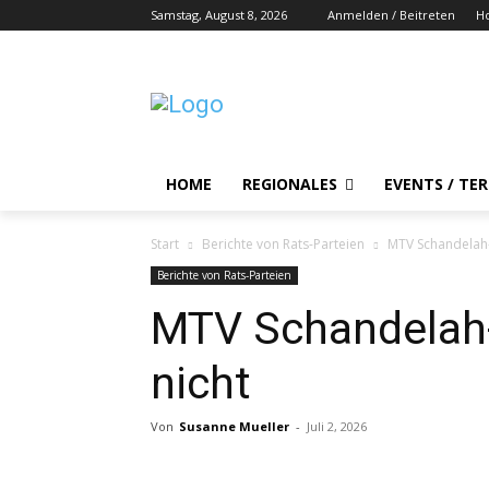
Samstag, August 8, 2026
Anmelden / Beitreten
H
HOME
REGIONALES
EVENTS / TE
Start
Berichte von Rats-Parteien
MTV Schandelah-
Berichte von Rats-Parteien
MTV Schandelah-
nicht
Von
Susanne Mueller
-
Juli 2, 2026