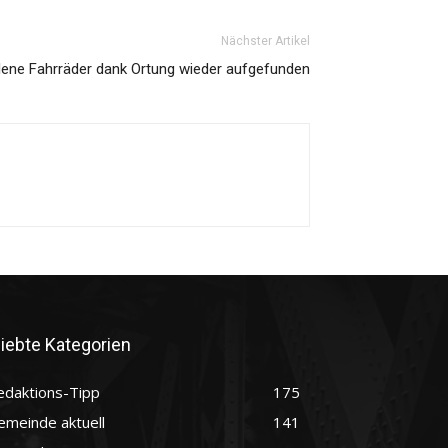
Nächster Artikel
lene Fahrräder dank Ortung wieder aufgefunden
liebte Kategorien
edaktions-Tipp
175
emeinde aktuell
141