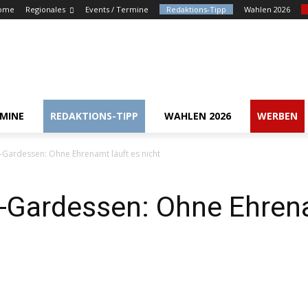
ome
Regionales
Events / Termine
Redaktions-Tipp
Wahlen 2026
RMINE
REDAKTIONS-TIPP
WAHLEN 2026
WERBEN
Gardessen: Ohne Ehrenamt läuft es nicht
Gardessen: Ohne Ehrena