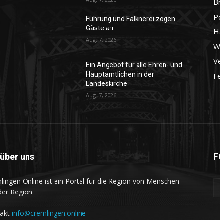
B
P
Führung und Falknerei zogen
Gäste an
H
Aug. 7, 2026
Wo
Ve
Ein Angebot für alle Ehren- und
Hauptamtlichen in der
F
Landeskirche
Aug. 7, 2026
 über uns
F
lingen Online ist ein Portal für die Region von Menschen
der Region
takt
info@cremlingen.online