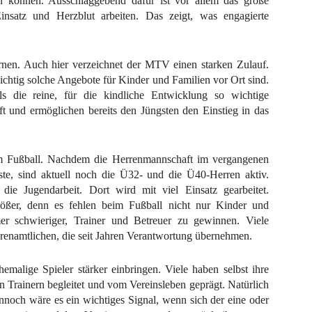
men können. Ausschlaggebend dafür ist vor allem das große
insatz und Herzblut arbeiten. Das zeigt, was engagierte
urnen. Auch hier verzeichnet der MTV einen starken Zulauf.
chtig solche Angebote für Kinder und Familien vor Ort sind.
s die reine, für die kindliche Entwicklung so wichtige
 und ermöglichen bereits den Jüngsten den Einstieg in das
m Fußball. Nachdem die Herrenmannschaft im vergangenen
te, sind aktuell noch die Ü32- und die Ü40-Herren aktiv.
ie Jugendarbeit. Dort wird mit viel Einsatz gearbeitet.
rößer, denn es fehlen beim Fußball nicht nur Kinder und
r schwieriger, Trainer und Betreuer zu gewinnen. Viele
renamtlichen, die seit Jahren Verantwortung übernehmen.
emalige Spieler stärker einbringen. Viele haben selbst ihre
 Trainern begleitet und vom Vereinsleben geprägt. Natürlich
nnoch wäre es ein wichtiges Signal, wenn sich der eine oder