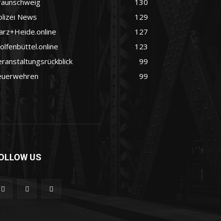
raunschweig
130
olizei News
129
arz+Heide.online
127
lfenbüttel.online
123
ranstaltungsrückblick
99
euerwehren
99
OLLOW US