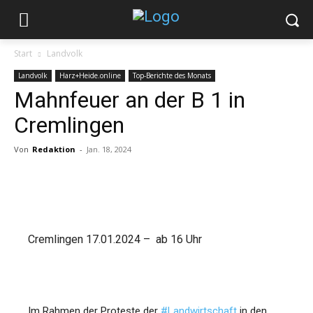
Start
Landvolk
Landvolk
Harz+Heide.online
Top-Berichte des Monats
Mahnfeuer an der B 1 in
Cremlingen
Von
Redaktion
-
Jan. 18, 2024
Cremlingen 17.01.2024 – ab 16 Uhr
Im Rahmen der Proteste der
#Landwirtschaft
in den