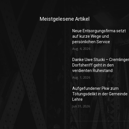
Meistgelesene Artikel
Neue Entsorgungsfirma setzt
auf kurze Wege und
persönlichen Service
Aug. 4, 2026
Danke Uwe Stucki – Cremlinge
Dorfsheriff geht in den
verdienten Ruhestand
Aug. 1, 2026
Aufgefundener Pkw zum
Tötungsdelikt in der Gemeinde
Lehre
Juli 31, 2026