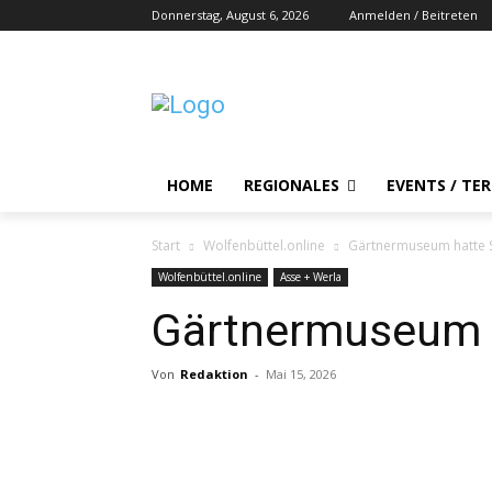
Donnerstag, August 6, 2026
Anmelden / Beitreten
HOME
REGIONALES
EVENTS / TE
Start
Wolfenbüttel.online
Gärtnermuseum hatte S
Wolfenbüttel.online
Asse + Werla
Gärtnermuseum h
Von
Redaktion
-
Mai 15, 2026