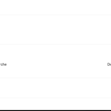
irche
Di