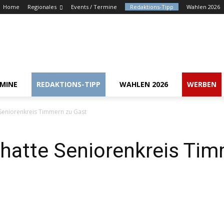
Home
Regionales
Events / Termine
Redaktions-Tipp
Wahlen 2026
RMINE
REDAKTIONS-TIPP
WAHLEN 2026
WERBEN
eniorenkreis Timmern zu Gast
atte Seniorenkreis Tim