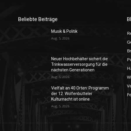
Beliebte Beiträge
B
Musik & Politik
R
Aug. 5, 2026
G
B
P
Neuer Hochbehälter sichert die
r
Trinkwasserversorgung für die
H
nächsten Generationen
Wo
Aug. 5, 2026
Ve
Vielfalt an 40 Orten: Programm
der 12. Wolfenbütteler
F
Kulturnacht ist online
Aug. 5, 2026