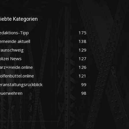
liebte Kategorien
edaktions-Tipp
175
emeinde aktuell
138
raunschweig
129
olizei News
127
arz+Heide.online
126
lfenbüttel.online
121
ranstaltungsrückblick
99
euerwehren
98