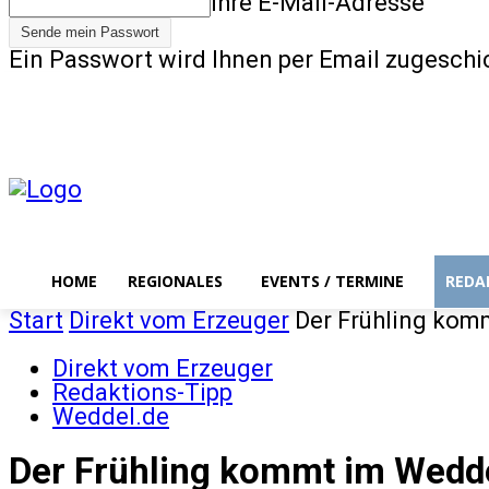
Ihre E-Mail-Adresse
Ein Passwort wird Ihnen per Email zugeschi
Home
Regionales
Freitag, August 7, 2026
Anmelden / Beitreten
HOME
REGIONALES
EVENTS / TERMINE
REDA
Start
Direkt vom Erzeuger
Der Frühling kom
Direkt vom Erzeuger
Redaktions-Tipp
Weddel.de
Der Frühling kommt im Wedde