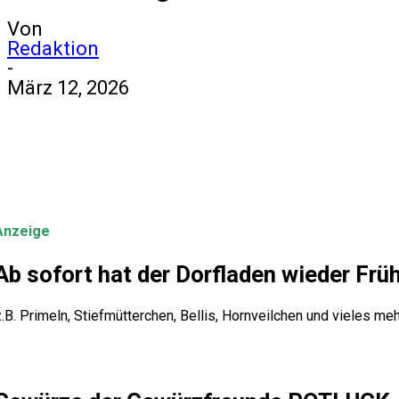
Von
Redaktion
-
März 12, 2026
Anzeige
Ab sofort hat der Dorfladen wieder Frü
.B. Primeln, Stiefmütterchen, Bellis, Hornveilchen und vieles meh