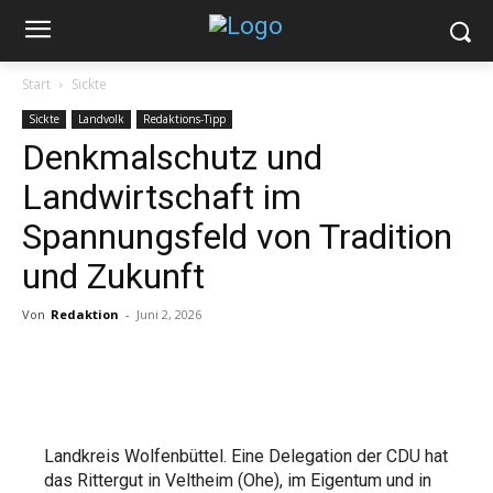
Start
Sickte
Sickte
Landvolk
Redaktions-Tipp
Denkmalschutz und
Landwirtschaft im
Spannungsfeld von Tradition
und Zukunft
Von
Redaktion
-
Juni 2, 2026
Landkreis Wolfenbüttel. Eine Delegation der CDU hat
das Rittergut in Veltheim (Ohe), im Eigentum und in