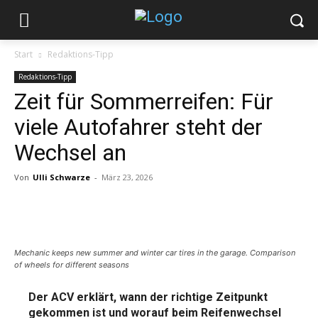
Start
Redaktions-Tipp
Redaktions-Tipp
Zeit für Sommerreifen: Für
viele Autofahrer steht der
Wechsel an
Von
Ulli Schwarze
-
März 23, 2026
Mechanic keeps new summer and winter car tires in the garage. Comparison
of wheels for different seasons
Der ACV erklärt, wann der richtige Zeitpunkt
gekommen ist und worauf beim Reifenwechsel