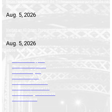
Neuer Hochbehälter sichert die Trinkwasserversorgung für die näc
Generationen
Aug. 5, 2026
Vielfalt an 40 Orten: Programm der 12. Wolfenbütteler Kulturnacht i
online
Aug. 5, 2026
Bliebte Kategorien
Redaktions-Tipp
175
Gemeinde aktuell
138
Braunschweig
129
Polizei News
127
Harz+Heide.online
126
Wolfenbüttel.online
121
Veranstaltungsrückblick
99
Feuerwehren
98