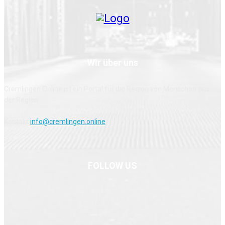
Wir über uns
Cremlingen Online ist ein Portal für die Region von Menschen aus
der Region
Kontakt
info@cremlingen.online
FOLLOW US