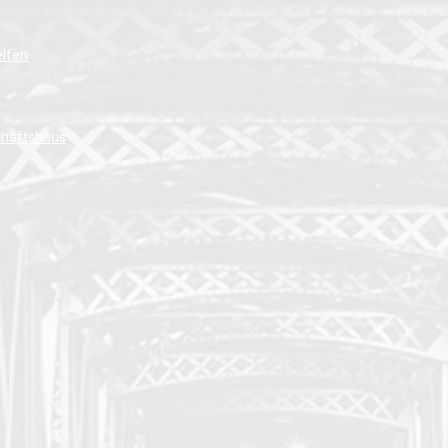
elfen
chaftshaus