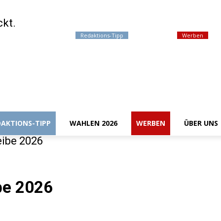
ckt.
ales
Events / Termine
Redaktions-Tipp
Wahlen 2026
Werben
Ü
DAKTIONS-TIPP
WAHLEN 2026
WERBEN
ÜBER UNS
ibe 2026
be 2026