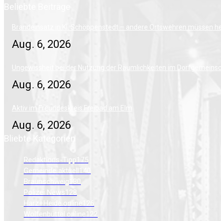
Beliebte Beiträge
Brandeinsatz in Kl. Schöppenstedt – andere Ortswehren müssen h
Aug. 6, 2026
Ungewissheit bei der Nutzung der Räumlichkeiten im Dorfgemeins
Aug. 6, 2026
Aktiv im Freundeskreis Freibad am Elm
Aug. 6, 2026
Bliebte Kategorien
Redaktions-Tipp
175
Gemeinde aktuell
140
Braunschweig
130
Polizei News
128
Harz+Heide.online
126
Wolfenbüttel.online
122