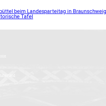
üttel beim Landesparteitag in Braunschweig
storische Tafel
vice
 Ruhestand