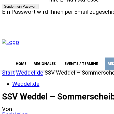
Ein Passwort wird Ihnen per Email zugeschi
Home
Region
Donnerstag, August 6, 2026
Anmelden / Beitreten
HOME
REGIONALES
EVENTS / TERMINE
RE
Start
Weddel.de
SSV Weddel – Sommersche
Weddel.de
SSV Weddel – Sommerschei
Von