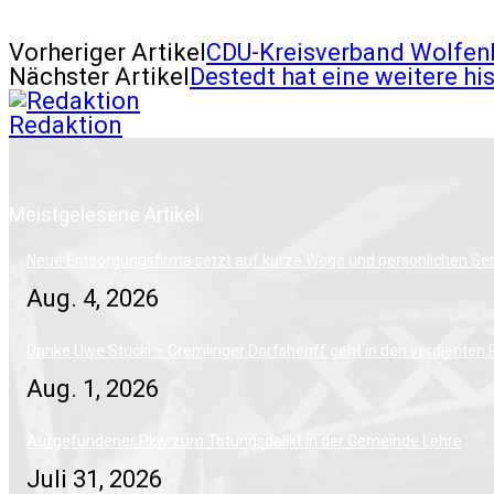
Vorheriger Artikel
CDU-Kreisverband Wolfenb
Nächster Artikel
Destedt hat eine weitere hi
Redaktion
Meistgelesene Artikel
Neue Entsorgungsfirma setzt auf kurze Wege und persönlichen Ser
Aug. 4, 2026
Danke Uwe Stucki – Cremlinger Dorfsheriff geht in den verdienten
Aug. 1, 2026
Aufgefundener Pkw zum Tötungsdelikt in der Gemeinde Lehre
Juli 31, 2026