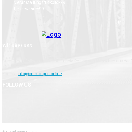
Veranstaltungsrückblick
99
Feuerwehren
99
Wir über uns
Cremlingen Online ist ein Portal für die Region von Menschen aus der
Kontakt
info@cremlingen.online
FOLLOW US