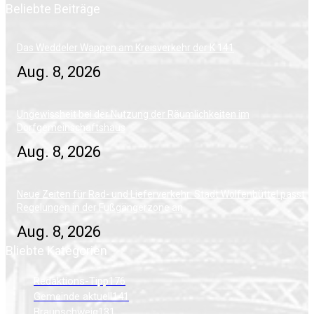
Beliebte Beiträge
Das Weddeler Wappen am Kreisverkehr der K 141
Aug. 8, 2026
Ungewissheit bei der Nutzung der Räumlichkeiten im
Dorfgemeinschaftshaus
Aug. 8, 2026
Neue Zeiten für Rad- und Lieferverkehr: Stadt Wolfenbüttel passt
Regelungen in der Fußgängerzone an
Aug. 8, 2026
Bliebte Kategorien
Redaktions-Tipp
176
Gemeinde aktuell
141
Braunschweig
131