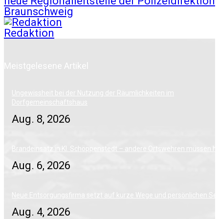
neue Regionalleitstelle der Polizeidirektion
Braunschweig
Redaktion
Meistgelesene Artikel
Ungewissheit bei der Nutzung der Räumlichkeiten im
Dorfgemeinschaftshaus
Aug. 8, 2026
Brandeinsatz in Kl. Schöppenstedt – andere Ortswehren müssen h
Aug. 6, 2026
Neue Entsorgungsfirma setzt auf kurze Wege und persönlichen Ser
Aug. 4, 2026