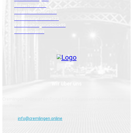
Polizei News
129
Harz+Heide.online
128
Wolfenbüttel.online
123
Veranstaltungsrückblick
99
Feuerwehren
99
Wir über uns
Cremlingen Online ist ein Portal für die Region von Menschen aus
der Region
Kontakt
info@cremlingen.online