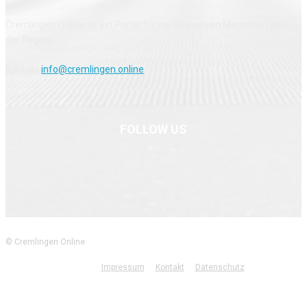
Cremlingen Online ist ein Portal für die Region von Menschen aus
der Region
Kontakt
info@cremlingen.online
FOLLOW US
© Cremlingen Online
Impressum
Kontakt
Datenschutz