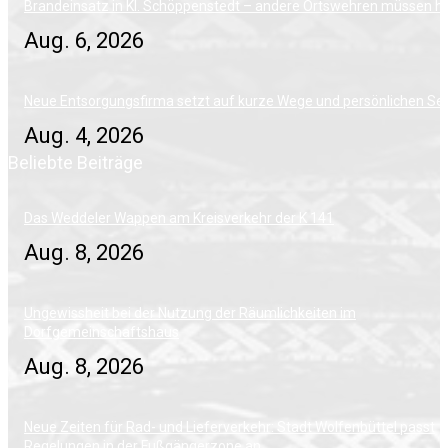
Brandeinsatz in Kl. Schöppenstedt – andere Ortswehren müssen h
Aug. 6, 2026
Neue Entsorgungsfirma setzt auf kurze Wege und persönlichen Ser
Aug. 4, 2026
Beliebte Beiträge
Das Weddeler Wappen am Kreisverkehr der K 141
Aug. 8, 2026
Ungewissheit bei der Nutzung der Räumlichkeiten im
Dorfgemeinschaftshaus
Aug. 8, 2026
Neue Zeiten für Rad- und Lieferverkehr: Stadt Wolfenbüttel passt
Regelungen in der Fußgängerzone an