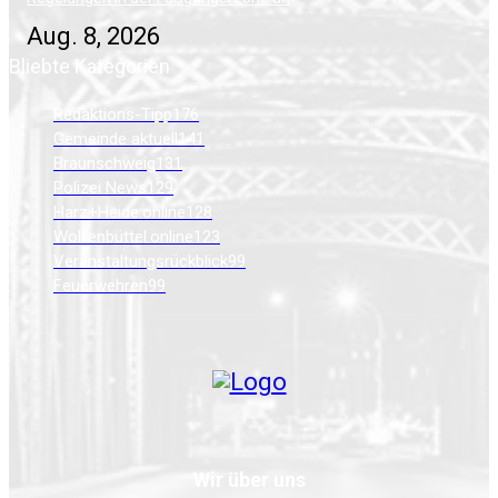
Aug. 8, 2026
Bliebte Kategorien
Redaktions-Tipp
176
Gemeinde aktuell
141
Braunschweig
131
Polizei News
129
Harz+Heide.online
128
Wolfenbüttel.online
123
Veranstaltungsrückblick
99
Feuerwehren
99
Wir über uns