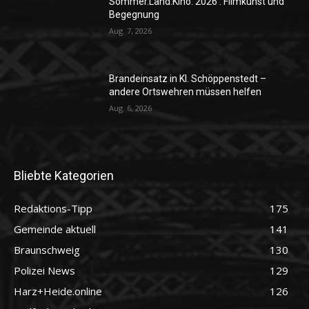
Sommer.Land.Kino. 2026 : Filmkunst und
Begegnung
Aug. 7, 2026
Brandeinsatz in Kl. Schöppenstedt –
andere Ortswehren müssen helfen
Aug. 6, 2026
Bliebte Kategorien
Redaktions-Tipp
175
Gemeinde aktuell
141
Braunschweig
130
Polizei News
129
Harz+Heide.online
126