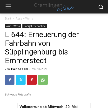
Start
Asse + Werla
Asse + Werla
Königslutter.online
L 644: Erneuerung der
Fahrbahn von
Süpplingenburg bis
Emmerstedt
Von
Event-Team
-
Mai 18, 2026
Schwarze Fotografie
Vollsperrung ab Mittwoch, 20. Mai