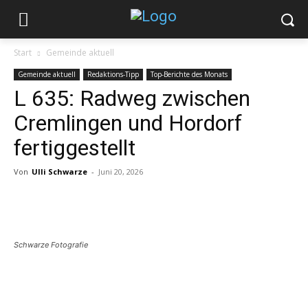
Start
Gemeinde aktuell
Gemeinde aktuell
Redaktions-Tipp
Top-Berichte des Monats
L 635: Radweg zwischen
Cremlingen und Hordorf
fertiggestellt
Von
Ulli Schwarze
-
Juni 20, 2026
Schwarze Fotografie