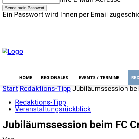
Ein Passwort wird Ihnen per Email zugeschi
Home
Regionales
Freitag, August 7, 2026
Anmelden / Beitreten
HOME
REGIONALES
EVENTS / TERMINE
RE
Start
Redaktions-Tipp
Jubiläumssession be
Redaktions-Tipp
Veranstaltungsrückblick
Jubiläumssession beim FC C