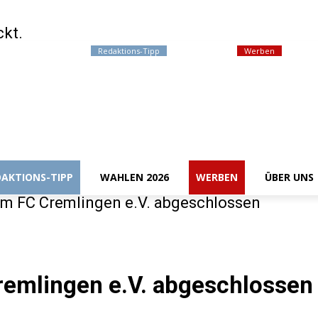
ckt.
Events / Termine
Redaktions-Tipp
Wahlen 2026
Werben
Über 
DAKTIONS-TIPP
WAHLEN 2026
WERBEN
ÜBER UNS
im FC Cremlingen e.V. abgeschlossen
remlingen e.V. abgeschlossen