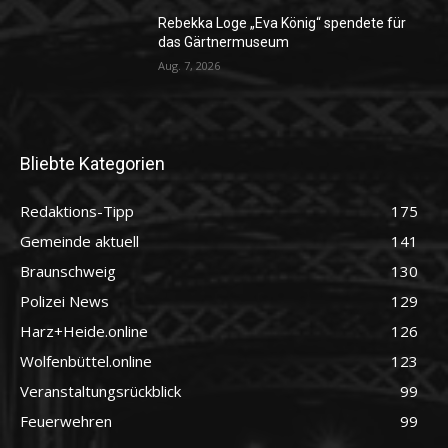
Rebekka Loge „Eva König“ spendete für
das Gärtnermuseum
Aug. 7, 2026
Bliebte Kategorien
Redaktions-Tipp
175
Gemeinde aktuell
141
Braunschweig
130
Polizei News
129
Harz+Heide.online
126
Wolfenbüttel.online
123
Veranstaltungsrückblick
99
Feuerwehren
99