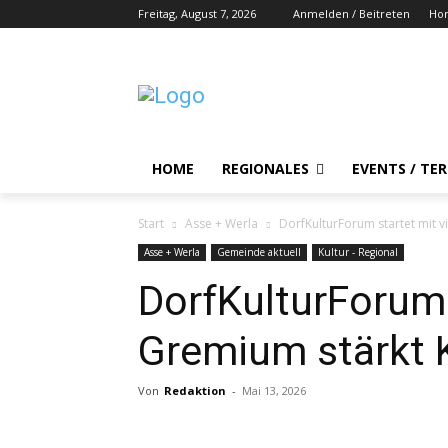
Freitag, August 7, 2026
Anmelden / Beitreten
Ho
HOME
REGIONALES
EVENTS / TE
Start
Asse + Werla
DorfKulturForum startet mit v
Asse + Werla
Gemeinde aktuell
Kultur - Regional
DorfKulturForum 
Gremium stärkt K
Von
Redaktion
-
Mai 13, 2026