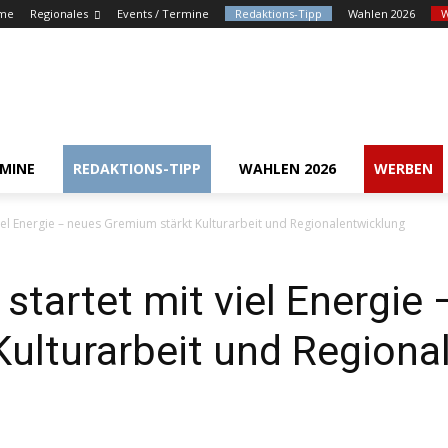
me
Regionales
Events / Termine
Redaktions-Tipp
Wahlen 2026
RMINE
REDAKTIONS-TIPP
WAHLEN 2026
WERBEN
iel Energie – neues Gremium stärkt Kulturarbeit und Regionalentwicklung
startet mit viel Energie
ulturarbeit und Regiona