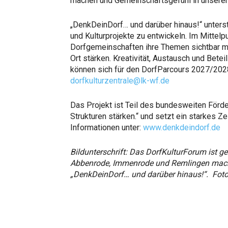
machen und Gemeinschaftsgefühl in unseren D
„DenkDeinDorf… und darüber hinaus!“ unterst
und Kulturprojekte zu entwickeln. Im Mittelp
Dorfgemeinschaften ihre Themen sichtbar m
Ort stärken. Kreativität, Austausch und Bete
können sich für den DorfParcours 2027/202
dorfkulturzentrale@lk-wf.de
Das Projekt ist Teil des bundesweiten Förd
Strukturen stärken.“ und setzt ein starkes Ze
Informationen unter:
www.denkdeindorf.de
Bildunterschrift: Das DorfKulturForum ist ge
Abbenrode, Immenrode und Remlingen mach
„DenkDeinDorf… und darüber hinaus!“. Foto