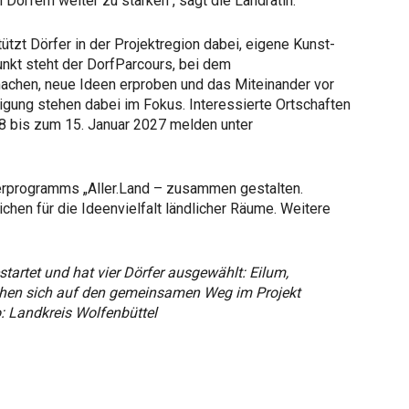
örfern weiter zu stärken“, sagt die Landrätin.
ützt Dörfer in der Projektregion dabei, eigene Kunst-
unkt steht der DorfParcours, bei dem
achen, neue Ideen erproben und das Miteinander vor
iligung stehen dabei im Fokus. Interessierte Ortschaften
8 bis zum 15. Januar 2027 melden unter
erprogramms „Aller.Land – zusammen gestalten.
ichen für die Ideenvielfalt ländlicher Räume. Weitere
startet und hat vier Dörfer ausgewählt: Eilum,
en sich auf den gemeinsamen Weg im Projekt
: Landkreis Wolfenbüttel