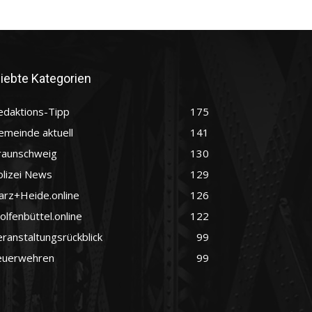
liebte Kategorien
edaktions-Tipp
175
emeinde aktuell
141
raunschweig
130
olizei News
129
arz+Heide.online
126
lfenbüttel.online
122
ranstaltungsrückblick
99
euerwehren
99