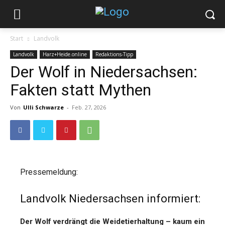
Start
Landvolk
Landvolk
Harz+Heide.online
Redaktions-Tipp
Der Wolf in Niedersachsen:
Fakten statt Mythen
Von
Ulli Schwarze
-
Feb. 27, 2026
Pressemeldung:
Landvolk Niedersachsen informiert:
Der Wolf verdrängt die Weidetierhaltung – kaum ein