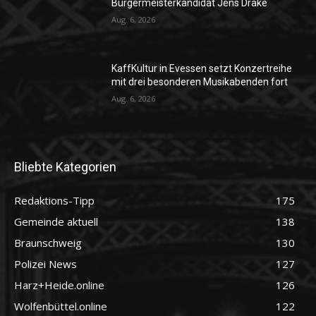
Bürgermeisterkandidat Jens Drake
Aug. 6, 2026
KaffKultur in Evessen setzt Konzertreihe
mit drei besonderen Musikabenden fort
Aug. 6, 2026
Bliebte Kategorien
Redaktions-Tipp
175
Gemeinde aktuell
138
Braunschweig
130
Polizei News
127
Harz+Heide.online
126
Wolfenbüttel.online
122