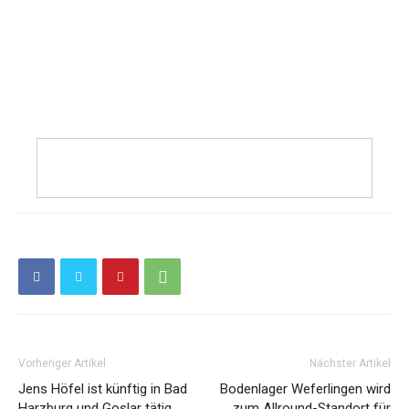
Vorheriger Artikel
Nächster Artikel
Jens Höfel ist künftig in Bad
Bodenlager Weferlingen wird
Harzburg und Goslar tätig
zum Allround-Standort für