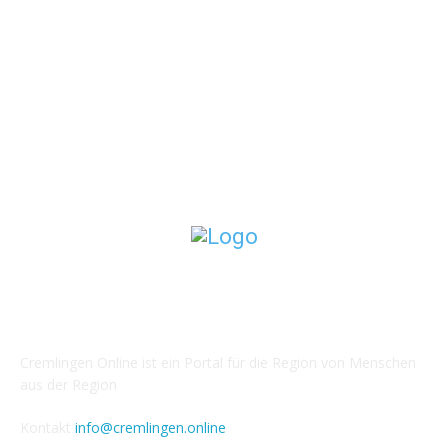
Polizei News
128
Harz+Heide.online
126
Wolfenbüttel.online
122
Veranstaltungsrückblick
99
Feuerwehren
99
Wir über uns
Cremlingen Online ist ein Portal für die Region von Menschen
aus der Region
Kontakt
info@cremlingen.online