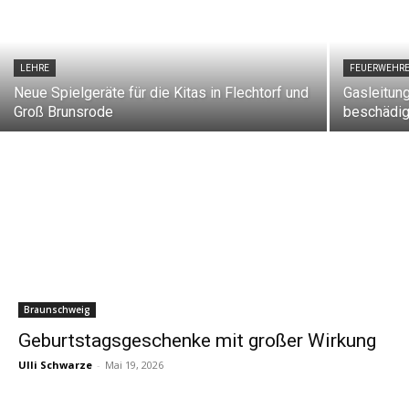
LEHRE
FEUERWEHR
Neue Spielgeräte für die Kitas in Flechtorf und
Gasleitun
Groß Brunsrode
beschädig
Braunschweig
Geburtstagsgeschenke mit großer Wirkung
Ulli Schwarze
-
Mai 19, 2026