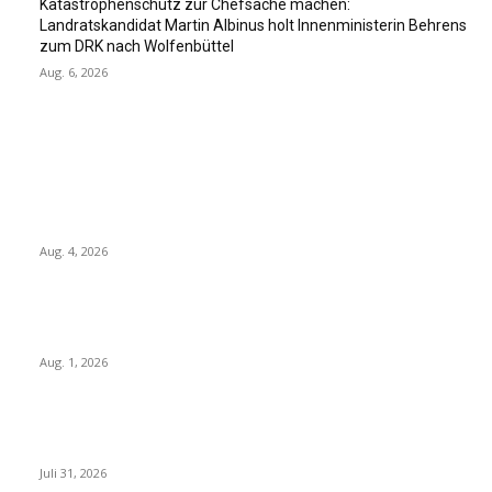
Katastrophenschutz zur Chefsache machen:
Landratskandidat Martin Albinus holt Innenministerin Behrens
zum DRK nach Wolfenbüttel
Aug. 6, 2026
Meistgelesene Artikel
Neue Entsorgungsfirma setzt auf kurze Wege und
persönlichen Service
Aug. 4, 2026
Danke Uwe Stucki – Cremlinger Dorfsheriff geht in den
verdienten Ruhestand
Aug. 1, 2026
Aufgefundener Pkw zum Tötungsdelikt in der Gemeinde
Lehre
Juli 31, 2026