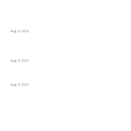
Beliebte Beiträge
Brandeinsatz in Kl. Schöppenstedt – andere Ortswehren
müssen helfen
Aug. 6, 2026
Ungewissheit bei der Nutzung der Räumlichkeiten im
Dorfgemeinschaftshaus
Aug. 6, 2026
Aktiv im Freundeskreis Freibad am Elm
Aug. 6, 2026
Bliebte Kategorien
Redaktions-Tipp
175
Gemeinde aktuell
140
Braunschweig
130