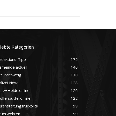
liebte Kategorien
edaktions-Tipp
175
emeinde aktuell
140
raunschweig
130
olizei News
128
arz+Heide.online
126
lfenbüttel.online
122
ranstaltungsrückblick
99
euerwehren
99