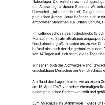
Nebenlager. Die verkehrstechnisch günstig
den Ausschlag für diesen Standort. Wir betr
Überschrift „Arbeit macht frei“. Die gut erh
polnischen Armee. Heute befinden sich in ei
ermordeter Menschen: u.a. Brillen, Schuhe, H
Im Kellergeschoss des Todesblocks (Block 1
Menschen zu Strafmaßnahmen eingesperrt un
Quadratmeter groß, mussten bis zu vier Ge
befand sich auch der Hungerbunker, in dem 
von 14 Tagen auf sich nahm, diese Tage übe
Wir sahen auch die „Schwarze Wand“, zwisch
unschuldigen Menschen per Genickschuss e
Am Rand des Lagers kamen wir an einem Ger
am 16. April 1947, vor seiner ehemaligen Re
einem polnischen Gericht verurteilt und geh
Zum Abschluss im Stammlager I wurde uns d