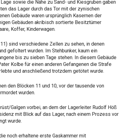
e Lage sowie die Nähe zu Sand- und Kiesgruben gaben
aten das Lager durch das Tor mit der zynischen
altenen Gebäude waren ursprünglich Kasernen der
nigen Gebäuden akribisch sortierte Besitztümer
aare, Koffer, Kinderwagen.
1) sind verschiedene Zellen zu sehen, in denen
d gefoltert wurden. Im Stehbunker, kaum ein
fangene bis zu sieben Tage stehen. In diesem Gebäude
Pater Kolbe für einen anderen Gefangenen die Strafe
rlebte und anschließend trotzdem getötet wurde.
en den Blöcken 11 und 10, vor der tausende von
rmordet wurden.
üst/Galgen vorbei, an dem der Lagerleiter Rudolf Höß
sidenz mit Blick auf das Lager, nach einem Prozess vor
ängt wurde.
ie noch erhaltene erste Gaskammer mit