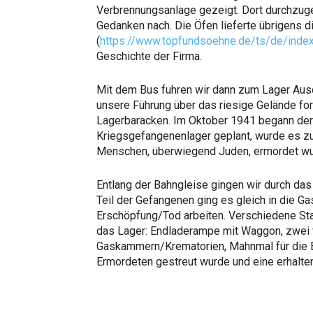
Verbrennungsanlage gezeigt. Dort durchzugeh
Gedanken nach. Die Öfen lieferte übrigens d
(
https://www.topfundsoehne.de/ts/de/index
Geschichte der Firma.
Mit dem Bus fuhren wir dann zum Lager Auschw
unsere Führung über das riesige Gelände for
Lagerbaracken. Im Oktober 1941 begann der 
Kriegsgefangenenlager geplant, wurde es zum
Menschen, überwiegend Juden, ermordet wu
Entlang der Bahngleise gingen wir durch das T
Teil der Gefangenen ging es gleich in die G
Erschöpfung/Tod arbeiten. Verschiedene Sta
das Lager: Endladerampe mit Waggon, zwei 
Gaskammern/Krematorien, Mahnmal für die E
Ermordeten gestreut wurde und eine erhalte