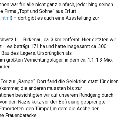
en war für alle nicht ganz einfach, jeder hing seinen
ie Firma „Topf und Söhne“ aus Erfurt
.html
) – dort gibt es auch eine Ausstellung zur
itz II = Birkenau, ca. 3 km entfernt. Hier setzten wir
t – es beträgt 171 ha und hatte insgesamt ca. 300
Bau des Lagers. Ursprünglich als
 größten Vernichtungslager, in dem ca. 1,1-1,3 Mio.
rden.
or zur „Rampe“. Dort fand die Selektion statt: für einen
askammer, die anderen mussten bis zur
tionen besichtigten wir auf unserem Rundgang durch
von den Nazis kurz vor der Befreiung gesprengte
rmordeten, den Tümpel, in dem die Asche der
ne Frauenbaracke.