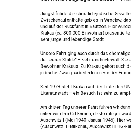
Jüngst führte die christlich-jüdische Gesell
Zwischenaufenthalte gab es in Wroclaw, das 
und auf der Rückfahrt in Bautzen. Hier wurde
Krakau (ca. 800 000 Einwohner) präsentierte
sehr junge und lebendige Stadt.
Unsere Fahrt ging auch durch das ehemalig
der leeren Stühle“ – sehr eindrucksvoll. Sie
Bewohner Krakaus. Zu Krakau gehört auch die
jüdische ZwangsarbeiterInnen vor der Ermord
Seit 1978 steht Krakau auf der Liste des 
Literaturstadt – ein Besuch ist sehr zu empf
Am dritten Tag unserer Fahrt fuhren wir da
näher wir dem Ort kamen, desto ruhiger wu
Auschwitz I (Mai 1940-Januar 1945). Hier
(Auschwitz II=Birkenau, Auschwitz III=IG-