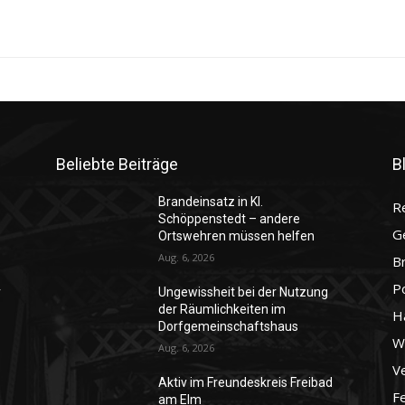
Beliebte Beiträge
B
Brandeinsatz in Kl.
R
Schöppenstedt – andere
G
Ortswehren müssen helfen
Aug. 6, 2026
B
P
r
Ungewissheit bei der Nutzung
der Räumlichkeiten im
H
Dorfgemeinschaftshaus
Wo
Aug. 6, 2026
Ve
Aktiv im Freundeskreis Freibad
F
am Elm