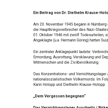
Ein Beitrag von Dr. Diethelm Krause-Hot
Am 20. November 1945 begann in Nürnberg 
die Hauptkriegsverbrecher des Nazi-Staate
01. Oktober 1946 mit zwölf Todesurteilen, s
Angeklagte (u.a. Hermann Göring) hatten Sui
Ein zentraler Anklagepunkt lautete: Verbrech
Ermordung, Ausrottung, Versklavung und Dep
Mitmenschen und die Zivilbevölkerung.
Das Konzentrations- und Vernichtungslage
nationalsozialistischen Völkermords. Im Fo
Karin Hotopp und Diethelm Krause-Hotopp
„Dem Vergessen begegnen“
Das Vernichtungslager Auschwitz / Birk