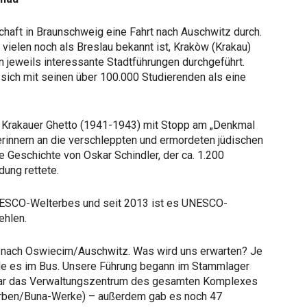
schaft in Braunschweig eine Fahrt nach Auschwitz durch.
vielen noch als Breslau bekannt ist, Krakòw (Krakau)
n jeweils interessante Stadtführungen durchgeführt.
 sich mit seinen über 100.000 Studierenden als eine
e Krakauer Ghetto (1941-1943) mit Stopp am „Denkmal
 erinnern an die verschleppten und ermordeten jüdischen
 Geschichte von Oskar Schindler, der ca. 1.200
ung rettete.
UNESCO-Welterbes und seit 2013 ist es UNESCO-
ehlen.
nn nach Oswiecim/Auschwitz. Was wird uns erwarten? Je
rde es im Bus. Unsere Führung begann im Stammlager
 war das Verwaltungszentrum des gesamten Komplexes
Farben/Buna-Werke) – außerdem gab es noch 47