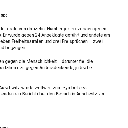
opp:
der erste von dreizehn Nürnberger Prozessen gegen
s. Er wurde gegen 24 Angeklagte geführt und endete am
ieben Freiheitsstrafen und drei Freisprüchen – zwei
zid begangen.
en gegen die Menschlichkeit – darunter fiel die
ortation u.a. gegen Andersdenkende, jüdische
r Auschwitz wurde weltweit zum Symbol des
lgenden ein Bericht über den Besuch in Auschwitz von
enau