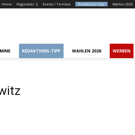
Home
Regionales
Events / Termine
Redaktions-Tipp
Wahlen 2026
RMINE
REDAKTIONS-TIPP
WAHLEN 2026
WERBEN
witz