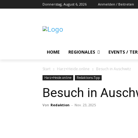
Donnerstag, August 6, 2026
Anmelden / Beitreten
HOME
REGIONALES
EVENTS / TE
Start
Harz+Heide.online
Besuch in Auschwitz
Harz+Heide.online
Redaktions-Tipp
Besuch in Ausch
Von
Redaktion
-
Nov. 23, 2025