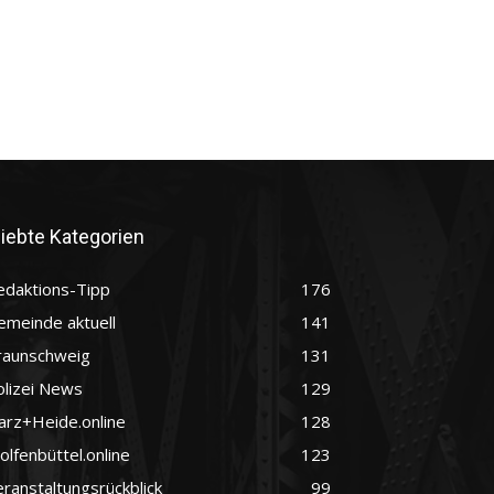
liebte Kategorien
edaktions-Tipp
176
emeinde aktuell
141
raunschweig
131
olizei News
129
arz+Heide.online
128
lfenbüttel.online
123
ranstaltungsrückblick
99