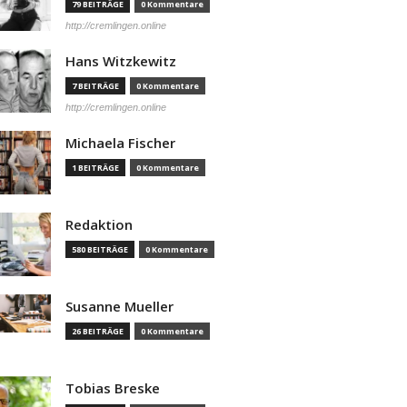
79 BEITRÄGE
0 Kommentare
http://cremlingen.online
Hans Witzkewitz
7 BEITRÄGE
0 Kommentare
http://cremlingen.online
Michaela Fischer
1 BEITRÄGE
0 Kommentare
Redaktion
580 BEITRÄGE
0 Kommentare
Susanne Mueller
26 BEITRÄGE
0 Kommentare
Tobias Breske