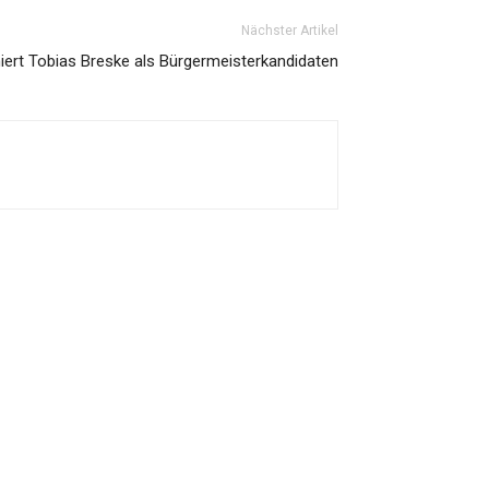
Nächster Artikel
ert Tobias Breske als Bürgermeisterkandidaten
liebte Kategorien
edaktions-Tipp
175
emeinde aktuell
141
raunschweig
130
olizei News
129