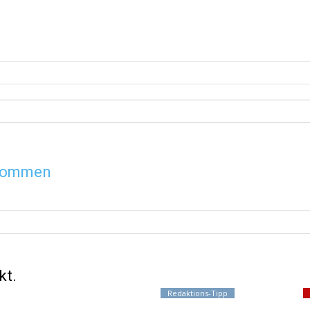
ekommen
kt.
ome
Regionales
Events / Termine
Redaktions-Tipp
Wahlen 2026