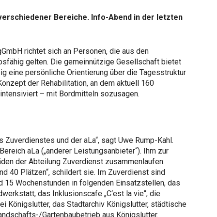
verschiedener Bereiche. Info-Abend in der letzten
GmbH richtet sich an Personen, die aus den
bsfähig gelten. Die gemeinnützige Gesellschaft bietet
eig eine persönliche Orientierung über die Tagesstruktur
 Konzept der Rehabilitation, an dem aktuell 160
ntensiviert – mit Bordmitteln sozusagen.
s Zuverdienstes und der aLa“, sagt Uwe Rump-Kahl.
Bereich aLa („anderer Leistungsanbieter“). Ihm zur
 Fäden der Abteilung Zuverdienst zusammenlaufen.
d 40 Plätzen“, schildert sie. Im Zuverdienst sind
nd 15 Wochenstunden in folgenden Einsatzstellen, das
werkstatt, das Inklusionscafe „C‘est la vie“, die
ei Königslutter, das Stadtarchiv Königslutter, städtische
andschafts-/Gartenbaubetrieb aus Königslutter.