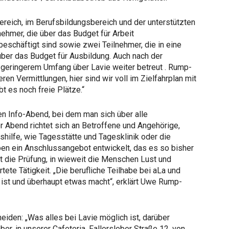
reich, im Berufsbildungsbereich und der unterstützten
nehmer, die über das Budget für Arbeit
 beschäftigt sind sowie zwei Teilnehmer, die in eine
über das Budget für Ausbildung. Auch nach der
n geringerem Umfang über Lavie weiter betreut . Rump-
ren Vermittlungen, hier sind wir voll im Zielfahrplan mit
t es noch freie Plätze.“
nen Info-Abend, bei dem man sich über alle
r Abend richtet sich an Betroffene und Angehörige,
shilfe, wie Tagesstätte und Tagesklinik oder die
en ein Anschlussangebot entwickelt, das es so bisher
itt die Prüfung, in wieweit die Menschen Lust und
tete Tätigkeit. „Die berufliche Teilhabe bei aLa und
ist und überhaupt etwas macht“, erklärt Uwe Rump-
iden: „Was alles bei Lavie möglich ist, darüber
r, in unserer Cafeteria, Fallersleber Straße 12, von