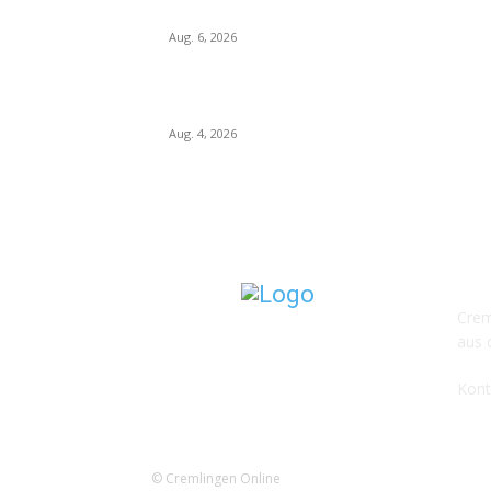
Räumlichkeiten im Dorfgemeinschaftshaus
Aug. 6, 2026
Neue Entsorgungsfirma setzt auf kurze Wege
und persönlichen Service
Aug. 4, 2026
Wir
Crem
aus 
Kon
© Cremlingen Online