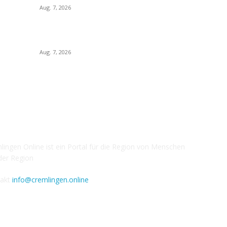
Aug. 7, 2026
H
Wo
Ein Angebot für alle Ehren- und Hauptamtlichen
in der Landeskirche
Ve
Aug. 7, 2026
F
 über uns
F
lingen Online ist ein Portal für die Region von Menschen
der Region
takt
info@cremlingen.online