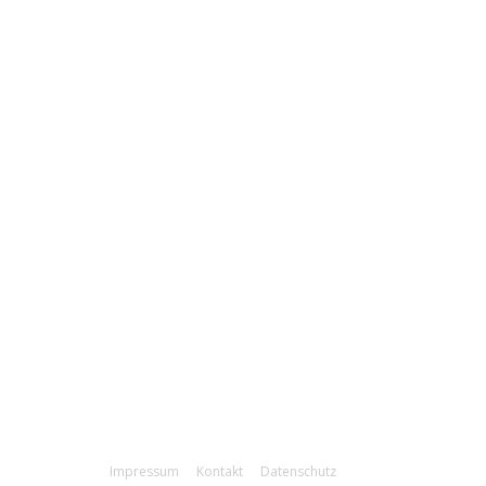
arz+Heide.online
127
lfenbüttel.online
123
ranstaltungsrückblick
99
euerwehren
99
OLLOW US
Impressum
Kontakt
Datenschutz