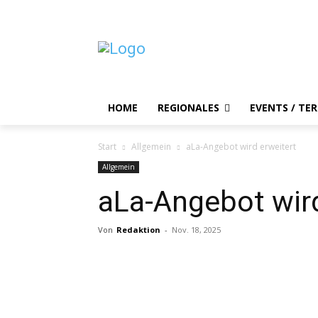
HOME
REGIONALES
EVENTS / TE
Start
Allgemein
aLa-Angebot wird erweitert
Allgemein
aLa-Angebot wird
Von
Redaktion
-
Nov. 18, 2025