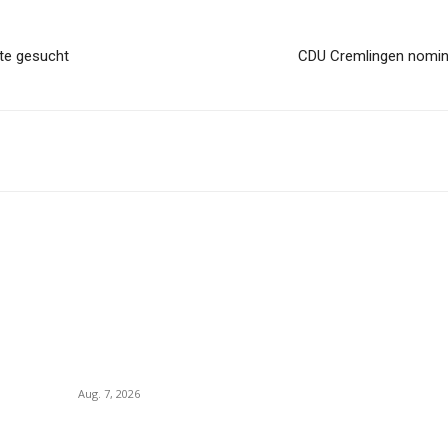
kte gesucht
CDU Cremlingen nomini
Beliebte Beiträge
B
Neuverpachtung der Gaststätte im
R
Dorfgemeinschaftshaus Weddel
G
Aug. 7, 2026
B
Führung und Falknerei zogen Gäste an
P