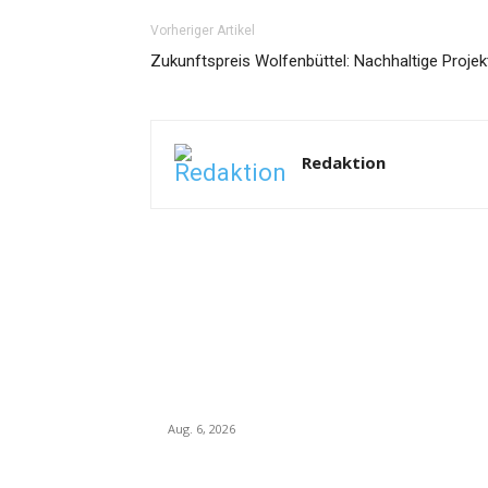
Vorheriger Artikel
Zukunftspreis Wolfenbüttel: Nachhaltige Proje
Redaktion
Meistgelesene Artikel
Brandeinsatz in Kl. Schöppenstedt – andere
Ortswehren müssen helfen
Aug. 6, 2026
Ungewissheit bei der Nutzung der